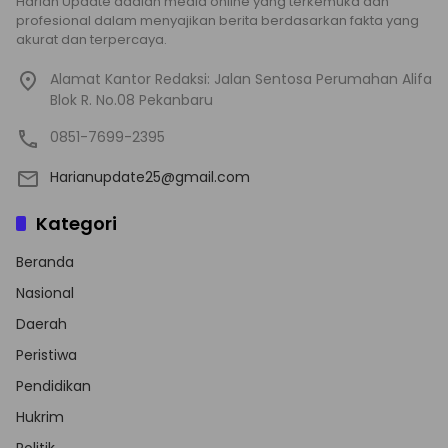
Harian Update adalah media online yang terkemuka dan
profesional dalam menyajikan berita berdasarkan fakta yang
akurat dan terpercaya.
Alamat Kantor Redaksi: Jalan Sentosa Perumahan Alifa
Blok R. No.08 Pekanbaru
0851-7699-2395
Harianupdate25@gmail.com
Kategori
Beranda
Nasional
Daerah
Peristiwa
Pendidikan
Hukrim
Politik