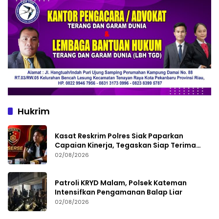
Hukrim
Kasat Reskrim Polres Siak Paparkan
Capaian Kinerja, Tegaskan Siap Terima
Kritik dan Evaluasi
02/08/2026
Patroli KRYD Malam, Polsek Kateman
Intensifkan Pengamanan Balap Liar
02/08/2026