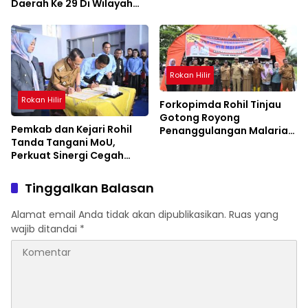
Daerah Ke 29 Di Wilayah
Negeri Seribu Kubah
Rokan Hilir
Rokan Hilir
Forkopimda Rohil Tinjau
Gotong Royong
Pemkab dan Kejari Rohil
Penanggulangan Malaria
Tanda Tangani MoU,
Di Sinaboi
Perkuat Sinergi Cegah
Penyelewengan Anggaran
Tahun 2025
Tinggalkan Balasan
Alamat email Anda tidak akan dipublikasikan.
Ruas yang
wajib ditandai
*