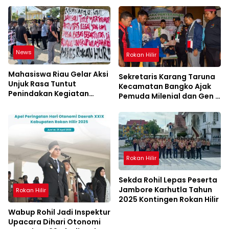
News
Rokan Hilir
Mahasiswa Riau Gelar Aksi
Sekretaris Karang Taruna
Unjuk Rasa Tuntut
Kecamatan Bangko Ajak
Penindakan Kegiatan
Pemuda Milenial dan Gen Z
Ilegal di Rokan Hilir
Tidak Terprovokasi
Rokan Hilir
Sekda Rohil Lepas Peserta
Jambore Karhutla Tahun
Rokan Hilir
2025 Kontingen Rokan Hilir
Wabup Rohil Jadi Inspektur
Upacara Dihari Otonomi