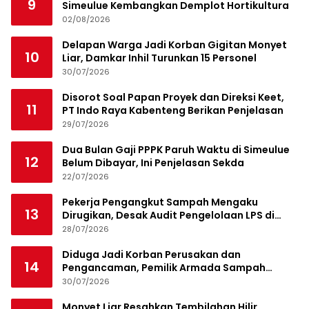
9
Simeulue Kembangkan Demplot Hortikultura
02/08/2026
Delapan Warga Jadi Korban Gigitan Monyet
10
Liar, Damkar Inhil Turunkan 15 Personel
30/07/2026
Disorot Soal Papan Proyek dan Direksi Keet,
11
PT Indo Raya Kabenteng Berikan Penjelasan
29/07/2026
Dua Bulan Gaji PPPK Paruh Waktu di Simeulue
12
Belum Dibayar, Ini Penjelasan Sekda
22/07/2026
Pekerja Pengangkut Sampah Mengaku
13
Dirugikan, Desak Audit Pengelolaan LPS di
Pekanbaru
28/07/2026
Diduga Jadi Korban Perusakan dan
14
Pengancaman, Pemilik Armada Sampah
Siapkan Laporan Polisi
30/07/2026
Monyet Liar Resahkan Tembilahan Hilir,