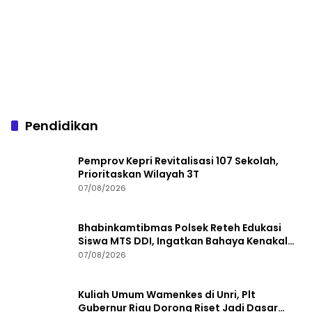
Pendidikan
Pemprov Kepri Revitalisasi 107 Sekolah,
Prioritaskan Wilayah 3T
07/08/2026
Bhabinkamtibmas Polsek Reteh Edukasi
Siswa MTS DDI, Ingatkan Bahaya Kenakalan
Remaja
07/08/2026
Kuliah Umum Wamenkes di Unri, Plt
Gubernur Riau Dorong Riset Jadi Dasar