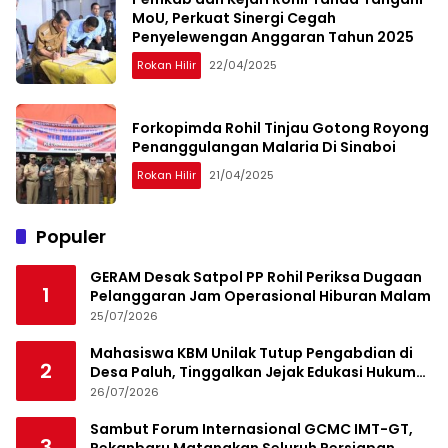
MoU, Perkuat Sinergi Cegah
Penyelewengan Anggaran Tahun 2025
Rokan Hilir
22/04/2025
Forkopimda Rohil Tinjau Gotong Royong
Penanggulangan Malaria Di Sinaboi
Rokan Hilir
21/04/2025
Populer
GERAM Desak Satpol PP Rohil Periksa Dugaan
1
Pelanggaran Jam Operasional Hiburan Malam
25/07/2026
Mahasiswa KBM Unilak Tutup Pengabdian di
2
Desa Paluh, Tinggalkan Jejak Edukasi Hukum
dan Aksi Sosial
26/07/2026
Sambut Forum Internasional GCMC IMT-GT,
3