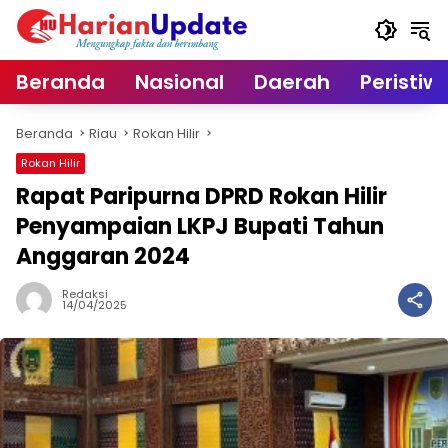
Langsung
ke
konten
Beranda
Nasional
Daerah
Peristiw
Beranda
Riau
Rokan Hilir
Rokan Hilir
Rapat Paripurna DPRD Rokan Hilir
Penyampaian LKPJ Bupati Tahun
Anggaran 2024
Redaksi
14/04/2025