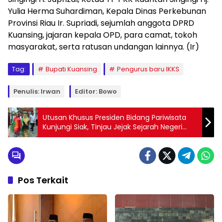
Yulia Herma Suhardiman, Kepala Dinas Perkebunan
Provinsi Riau Ir. Supriadi, sejumlah anggota DPRD
Kuansing, jajaran kepala OPD, para camat, tokoh
masyarakat, serta ratusan undangan lainnya. (Ir)
Tag:
Bupati Kuansing
Pengurus baru IKKS
Penulis: Irwan
Editor: Bowo
Utusan Khusus Presiden Bidang Pariwisata
Kunjungi Siak, Tinjau Jejak Sejarah Negeri
Istana
Pos Terkait