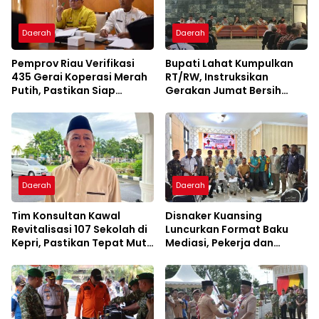
Daerah
Daerah
Pemprov Riau Verifikasi
Bupati Lahat Kumpulkan
435 Gerai Koperasi Merah
RT/RW, Instruksikan
Putih, Pastikan Siap
Gerakan Jumat Bersih
Beroperasi
Cegah Banjir
Daerah
Daerah
Tim Konsultan Kawal
Disnaker Kuansing
Revitalisasi 107 Sekolah di
Luncurkan Format Baku
Kepri, Pastikan Tepat Mutu
Mediasi, Pekerja dan
dan Tepat Waktu
Pengusaha Dapat
Kepastian Layanan