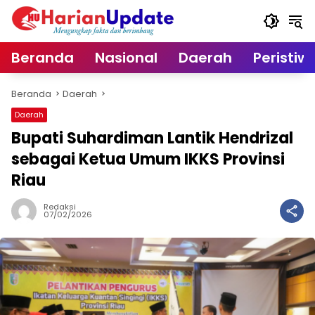
Langsung
ke
konten
Beranda
Nasional
Daerah
Peristiw
Beranda
Daerah
Daerah
Bupati Suhardiman Lantik Hendrizal
sebagai Ketua Umum IKKS Provinsi
Riau
Redaksi
07/02/2026