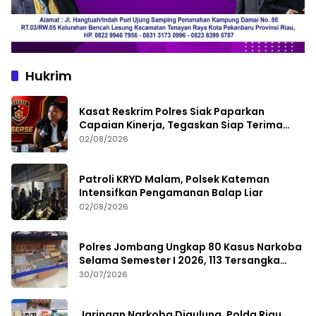
Hukrim
Kasat Reskrim Polres Siak Paparkan
Capaian Kinerja, Tegaskan Siap Terima
Kritik dan Evaluasi
02/08/2026
Patroli KRYD Malam, Polsek Kateman
Intensifkan Pengamanan Balap Liar
02/08/2026
Polres Jombang Ungkap 80 Kasus Narkoba
Selama Semester I 2026, 113 Tersangka
Diamankan
30/07/2026
Jaringan Narkoba Digulung, Polda Riau