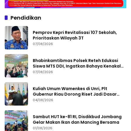
Pendidikan
Pemprov Kepri Revitalisasi 107 Sekolah,
Prioritaskan Wilayah 3T
07/08/2026
Bhabinkamtibmas Polsek Reteh Edukasi
Siswa MTS DDI, Ingatkan Bahaya Kenakalan
Remaja
07/08/2026
Kuliah Umum Wamenkes di Unri, Plt
Gubernur Riau Dorong Riset Jadi Dasar
Kebijakan Kesehatan
04/08/2026
Sambut HUT ke-81 RI, Disdikbud Jombang
Gelar Makan Ikan dan Mancing Bersama
01/08/2026