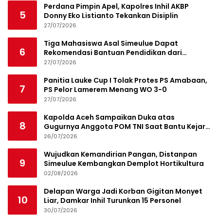
Perdana Pimpin Apel, Kapolres Inhil AKBP
5
Donny Eko Listianto Tekankan Disiplin
27/07/2026
Tiga Mahasiswa Asal Simeulue Dapat
6
Rekomendasi Bantuan Pendidikan dari
Jamaluddin Idham
27/07/2026
Panitia Lauke Cup I Tolak Protes PS Amabaan,
7
PS Pelor Lamerem Menang WO 3-0
27/07/2026
Kapolda Aceh Sampaikan Duka atas
8
Gugurnya Anggota POM TNI Saat Bantu Kejar
Bandar Narkoba
26/07/2026
Wujudkan Kemandirian Pangan, Distanpan
9
Simeulue Kembangkan Demplot Hortikultura
02/08/2026
Delapan Warga Jadi Korban Gigitan Monyet
10
Liar, Damkar Inhil Turunkan 15 Personel
30/07/2026