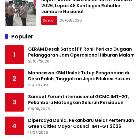
2026, Lepas 48 Kontingen Rohul ke
Jambore Nasional
Daerah
06/08/2026
Populer
GERAM Desak Satpol PP Rohil Periksa Dugaan
1
Pelanggaran Jam Operasional Hiburan Malam
25/07/2026
Mahasiswa KBM Unilak Tutup Pengabdian di
2
Desa Paluh, Tinggalkan Jejak Edukasi Hukum
dan Aksi Sosial
26/07/2026
Sambut Forum Internasional GCMC IMT-GT,
3
Pekanbaru Matangkan Seluruh Persiapan
04/08/2026
Dipercaya Dunia, Pekanbaru Gelar Pertemuan
4
Green Cities Mayor Council IMT-GT 2026
17/07/2026