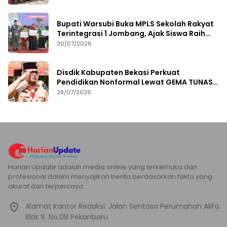
Bupati Warsubi Buka MPLS Sekolah Rakyat
Terintegrasi 1 Jombang, Ajak Siswa Raih
Prestasi
30/07/2026
Disdik Kabupaten Bekasi Perkuat
Pendidikan Nonformal Lewat GEMA TUNAS
2026
28/07/2026
Harian Update adalah media online yang terkemuka dan
profesional dalam menyajikan berita berdasarkan fakta yang
akurat dan terpercaya.
Alamat Kantor Redaksi: Jalan Sentosa Perumahan Alifa
Blok R. No.08 Pekanbaru