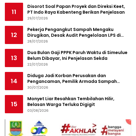
Disorot Soal Papan Proyek dan Direksi Keet,
11
PT Indo Raya Kabenteng Berikan Penjelasan
29/07/2026
Pekerja Pengangkut Sampah Mengaku
12
Dirugikan, Desak Audit Pengelolaan LPS di
Pekanbaru
28/07/2026
Dua Bulan Gaji PPPK Paruh Waktu di Simeulue
13
Belum Dibayar, Ini Penjelasan Sekda
22/07/2026
Diduga Jadi Korban Perusakan dan
14
Pengancaman, Pemilik Armada Sampah
Siapkan Laporan Polisi
30/07/2026
Monyet Liar Resahkan Tembilahan Hilir,
15
Belasan Warga Terluka Digigit
03/08/2026