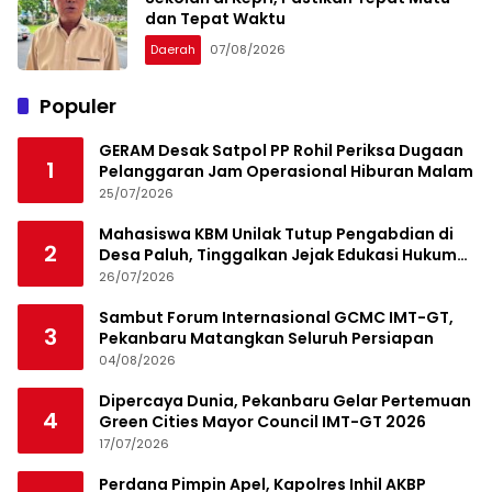
dan Tepat Waktu
Daerah
07/08/2026
Populer
GERAM Desak Satpol PP Rohil Periksa Dugaan
1
Pelanggaran Jam Operasional Hiburan Malam
25/07/2026
Mahasiswa KBM Unilak Tutup Pengabdian di
2
Desa Paluh, Tinggalkan Jejak Edukasi Hukum
dan Aksi Sosial
26/07/2026
Sambut Forum Internasional GCMC IMT-GT,
3
Pekanbaru Matangkan Seluruh Persiapan
04/08/2026
Dipercaya Dunia, Pekanbaru Gelar Pertemuan
4
Green Cities Mayor Council IMT-GT 2026
17/07/2026
Perdana Pimpin Apel, Kapolres Inhil AKBP