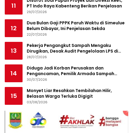
Disorot Soal Papan Proyek dan Direksi Keet,
11
PT Indo Raya Kabenteng Berikan Penjelasan
29/07/2026
Dua Bulan Gaji PPPK Paruh Waktu di Simeulue
12
Belum Dibayar, Ini Penjelasan Sekda
22/07/2026
Pekerja Pengangkut Sampah Mengaku
13
Dirugikan, Desak Audit Pengelolaan LPS di
Pekanbaru
28/07/2026
Diduga Jadi Korban Perusakan dan
14
Pengancaman, Pemilik Armada Sampah
Siapkan Laporan Polisi
30/07/2026
Monyet Liar Resahkan Tembilahan Hilir,
15
Belasan Warga Terluka Digigit
03/08/2026