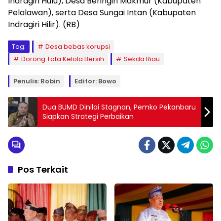
Indragiri Hulu), Desa Beringin Makmur (Kabupaten
Pelalawan), serta Desa Sungai Intan (Kabupaten
Indragiri Hilir). (RB)
Tag:
Desa bebas korupsi
Dorong Tata Kelola Bersih
Sekda Riau
Penulis: Robin
Editor: Bowo
Dua BUMD Dinilai Stagnan, Pemko Pekanbaru
Siapkan Strategi Perbaikan
Pos Terkait