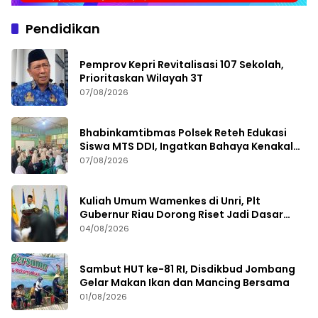
Pendidikan
Pemprov Kepri Revitalisasi 107 Sekolah,
Prioritaskan Wilayah 3T
07/08/2026
Bhabinkamtibmas Polsek Reteh Edukasi
Siswa MTS DDI, Ingatkan Bahaya Kenakalan
Remaja
07/08/2026
Kuliah Umum Wamenkes di Unri, Plt
Gubernur Riau Dorong Riset Jadi Dasar
Kebijakan Kesehatan
04/08/2026
Sambut HUT ke-81 RI, Disdikbud Jombang
Gelar Makan Ikan dan Mancing Bersama
01/08/2026