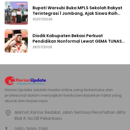
Bupati Warsubi Buka MPLS Sekolah Rakyat
Terintegrasi 1 Jombang, Ajak Siswa Raih
Prestasi
30/07/2026
Disdik Kabupaten Bekasi Perkuat
Pendidikan Nonformal Lewat GEMA TUNAS
2026
28/07/2026
Harian Update adalah media online yang terkemuka dan
profesional dalam menyajikan berita berdasarkan fakta yang
akurat dan terpercaya.
Alamat Kantor Redaksi: Jalan Sentosa Perumahan Alifa
Blok R. No.08 Pekanbaru
0851-7699-2395