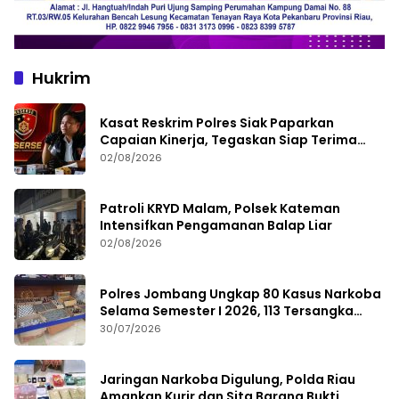
Hukrim
Kasat Reskrim Polres Siak Paparkan
Capaian Kinerja, Tegaskan Siap Terima
Kritik dan Evaluasi
02/08/2026
Patroli KRYD Malam, Polsek Kateman
Intensifkan Pengamanan Balap Liar
02/08/2026
Polres Jombang Ungkap 80 Kasus Narkoba
Selama Semester I 2026, 113 Tersangka
Diamankan
30/07/2026
Jaringan Narkoba Digulung, Polda Riau
Amankan Kurir dan Sita Barang Bukti