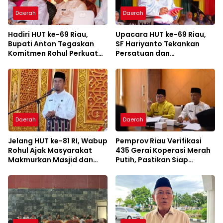
Daerah
Daerah
Hadiri HUT ke-69 Riau,
Upacara HUT ke-69 Riau,
Bupati Anton Tegaskan
SF Hariyanto Tekankan
Komitmen Rohul Perkuat
Persatuan dan
Sinergi Pembangunan
Pemerataan
Kesejahteraan
Daerah
Daerah
Jelang HUT ke-81 RI, Wabup
Pemprov Riau Verifikasi
Rohul Ajak Masyarakat
435 Gerai Koperasi Merah
Makmurkan Masjid dan
Putih, Pastikan Siap
Perkuat Ukhuwah
Beroperasi