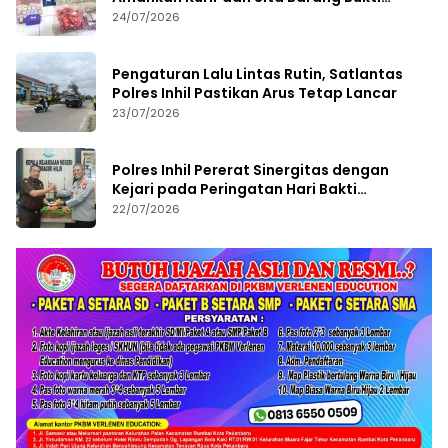
Bernilai Fantastis
24/07/2026
Pengaturan Lalu Lintas Rutin, Satlantas
Polres Inhil Pastikan Arus Tetap Lancar
23/07/2026
Polres Inhil Pererat Sinergitas dengan
Kejari pada Peringatan Hari Bakti
Adhyaksa ke-66
22/07/2026