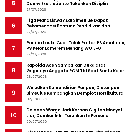
5
Donny Eko Listianto Tekankan Disiplin
27/07/2026
Tiga Mahasiswa Asal Simeulue Dapat
6
Rekomendasi Bantuan Pendidikan dari
Jamaluddin Idham
27/07/2026
Panitia Lauke Cup I Tolak Protes PS Amabaan,
7
PS Pelor Lamerem Menang WO 3-0
27/07/2026
Kapolda Aceh Sampaikan Duka atas
8
Gugurnya Anggota POM TNI Saat Bantu Kejar
Bandar Narkoba
26/07/2026
Wujudkan Kemandirian Pangan, Distanpan
9
Simeulue Kembangkan Demplot Hortikultura
02/08/2026
Delapan Warga Jadi Korban Gigitan Monyet
10
Liar, Damkar Inhil Turunkan 15 Personel
30/07/2026