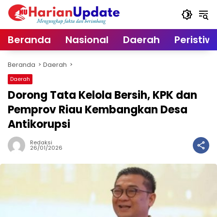
Langsung
ke
konten
Beranda
Nasional
Daerah
Peristiw
Beranda
Daerah
Daerah
Dorong Tata Kelola Bersih, KPK dan
Pemprov Riau Kembangkan Desa
Antikorupsi
Redaksi
26/01/2026