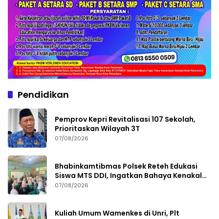
Pendidikan
Pemprov Kepri Revitalisasi 107 Sekolah,
Prioritaskan Wilayah 3T
07/08/2026
Bhabinkamtibmas Polsek Reteh Edukasi
Siswa MTS DDI, Ingatkan Bahaya Kenakalan
Remaja
07/08/2026
Kuliah Umum Wamenkes di Unri, Plt