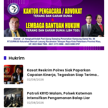
Hukrim
Kasat Reskrim Polres Siak Paparkan
Capaian Kinerja, Tegaskan Siap Terima
Kritik dan Evaluasi
02/08/2026
Patroli KRYD Malam, Polsek Kateman
Intensifkan Pengamanan Balap Liar
02/08/2026