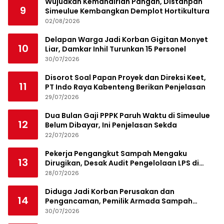
Wujudkan Kemandirian Pangan, Distanpan
9
Simeulue Kembangkan Demplot Hortikultura
02/08/2026
Delapan Warga Jadi Korban Gigitan Monyet
10
Liar, Damkar Inhil Turunkan 15 Personel
30/07/2026
Disorot Soal Papan Proyek dan Direksi Keet,
11
PT Indo Raya Kabenteng Berikan Penjelasan
29/07/2026
Dua Bulan Gaji PPPK Paruh Waktu di Simeulue
12
Belum Dibayar, Ini Penjelasan Sekda
22/07/2026
Pekerja Pengangkut Sampah Mengaku
13
Dirugikan, Desak Audit Pengelolaan LPS di
Pekanbaru
28/07/2026
Diduga Jadi Korban Perusakan dan
14
Pengancaman, Pemilik Armada Sampah
Siapkan Laporan Polisi
30/07/2026