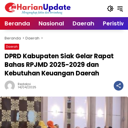
Langsung
ke
konten
Beranda
Nasional
Daerah
Peristiw
Beranda
Daerah
Daerah
DPRD Kabupaten Siak Gelar Rapat
Bahas RPJMD 2025-2029 dan
Kebutuhan Keuangan Daerah
Redaksi
14/04/2025