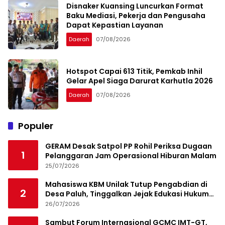
Disnaker Kuansing Luncurkan Format
Baku Mediasi, Pekerja dan Pengusaha
Dapat Kepastian Layanan
Daerah
07/08/2026
Hotspot Capai 613 Titik, Pemkab Inhil
Gelar Apel Siaga Darurat Karhutla 2026
Daerah
07/08/2026
Populer
GERAM Desak Satpol PP Rohil Periksa Dugaan
1
Pelanggaran Jam Operasional Hiburan Malam
25/07/2026
Mahasiswa KBM Unilak Tutup Pengabdian di
2
Desa Paluh, Tinggalkan Jejak Edukasi Hukum
dan Aksi Sosial
26/07/2026
Sambut Forum Internasional GCMC IMT-GT,