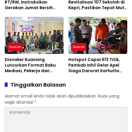
RT/RW, Instruksikan
Revitalisasi 107 Sekolah di
Gerakan Jumat Bersih
Kepri, Pastikan Tepat Mutu
Cegah Banjir
dan Tepat Waktu
Daerah
Daerah
Disnaker Kuansing
Hotspot Capai 613 Titik,
Luncurkan Format Baku
Pemkab Inhil Gelar Apel
Mediasi, Pekerja dan
Siaga Darurat Karhutla
Pengusaha Dapat
2026
Kepastian Layanan
Tinggalkan Balasan
Alamat email Anda tidak akan dipublikasikan.
Ruas yang
wajib ditandai
*