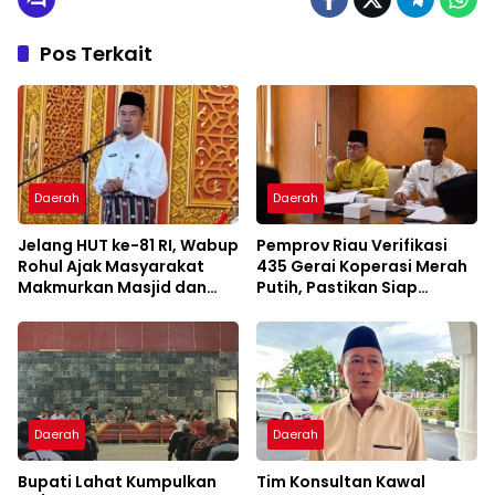
Pos Terkait
Daerah
Daerah
Jelang HUT ke-81 RI, Wabup
Pemprov Riau Verifikasi
Rohul Ajak Masyarakat
435 Gerai Koperasi Merah
Makmurkan Masjid dan
Putih, Pastikan Siap
Perkuat Ukhuwah
Beroperasi
Daerah
Daerah
Bupati Lahat Kumpulkan
Tim Konsultan Kawal