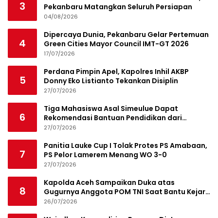
3
Pekanbaru Matangkan Seluruh Persiapan
04/08/2026
Dipercaya Dunia, Pekanbaru Gelar Pertemuan
4
Green Cities Mayor Council IMT-GT 2026
17/07/2026
Perdana Pimpin Apel, Kapolres Inhil AKBP
5
Donny Eko Listianto Tekankan Disiplin
27/07/2026
Tiga Mahasiswa Asal Simeulue Dapat
6
Rekomendasi Bantuan Pendidikan dari
Jamaluddin Idham
27/07/2026
Panitia Lauke Cup I Tolak Protes PS Amabaan,
7
PS Pelor Lamerem Menang WO 3-0
27/07/2026
Kapolda Aceh Sampaikan Duka atas
8
Gugurnya Anggota POM TNI Saat Bantu Kejar
Bandar Narkoba
26/07/2026