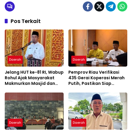
Pos Terkait
Daerah
Daerah
Jelang HUT ke-81 RI, Wabup
Pemprov Riau Verifikasi
Rohul Ajak Masyarakat
435 Gerai Koperasi Merah
Makmurkan Masjid dan
Putih, Pastikan Siap
Perkuat Ukhuwah
Beroperasi
Daerah
Daerah