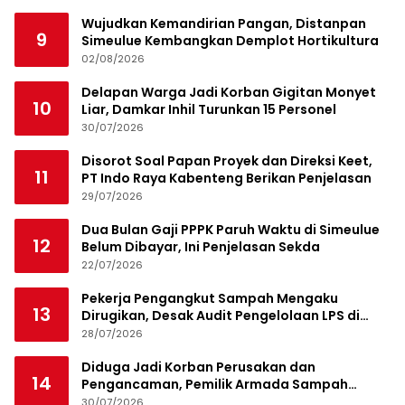
Wujudkan Kemandirian Pangan, Distanpan
9
Simeulue Kembangkan Demplot Hortikultura
02/08/2026
Delapan Warga Jadi Korban Gigitan Monyet
10
Liar, Damkar Inhil Turunkan 15 Personel
30/07/2026
Disorot Soal Papan Proyek dan Direksi Keet,
11
PT Indo Raya Kabenteng Berikan Penjelasan
29/07/2026
Dua Bulan Gaji PPPK Paruh Waktu di Simeulue
12
Belum Dibayar, Ini Penjelasan Sekda
22/07/2026
Pekerja Pengangkut Sampah Mengaku
13
Dirugikan, Desak Audit Pengelolaan LPS di
Pekanbaru
28/07/2026
Diduga Jadi Korban Perusakan dan
14
Pengancaman, Pemilik Armada Sampah
Siapkan Laporan Polisi
30/07/2026