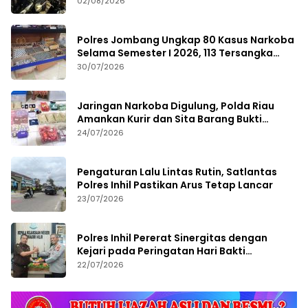
02/08/2026
Polres Jombang Ungkap 80 Kasus Narkoba
Selama Semester I 2026, 113 Tersangka
Diamankan
30/07/2026
Jaringan Narkoba Digulung, Polda Riau
Amankan Kurir dan Sita Barang Bukti
Bernilai Fantastis
24/07/2026
Pengaturan Lalu Lintas Rutin, Satlantas
Polres Inhil Pastikan Arus Tetap Lancar
23/07/2026
Polres Inhil Pererat Sinergitas dengan
Kejari pada Peringatan Hari Bakti
Adhyaksa ke-66
22/07/2026