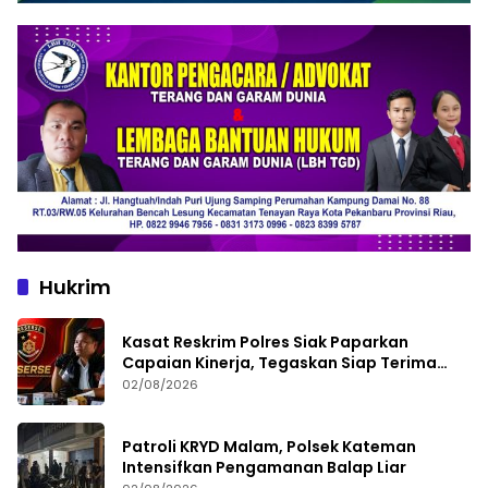
Hukrim
Kasat Reskrim Polres Siak Paparkan
Capaian Kinerja, Tegaskan Siap Terima
Kritik dan Evaluasi
02/08/2026
Patroli KRYD Malam, Polsek Kateman
Intensifkan Pengamanan Balap Liar