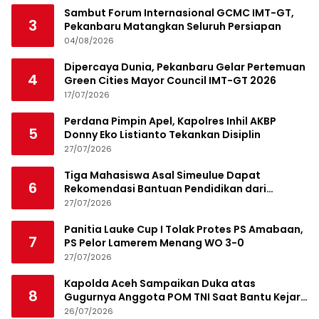
Sambut Forum Internasional GCMC IMT-GT,
3
Pekanbaru Matangkan Seluruh Persiapan
04/08/2026
Dipercaya Dunia, Pekanbaru Gelar Pertemuan
4
Green Cities Mayor Council IMT-GT 2026
17/07/2026
Perdana Pimpin Apel, Kapolres Inhil AKBP
5
Donny Eko Listianto Tekankan Disiplin
27/07/2026
Tiga Mahasiswa Asal Simeulue Dapat
6
Rekomendasi Bantuan Pendidikan dari
Jamaluddin Idham
27/07/2026
Panitia Lauke Cup I Tolak Protes PS Amabaan,
7
PS Pelor Lamerem Menang WO 3-0
27/07/2026
Kapolda Aceh Sampaikan Duka atas
8
Gugurnya Anggota POM TNI Saat Bantu Kejar
Bandar Narkoba
26/07/2026