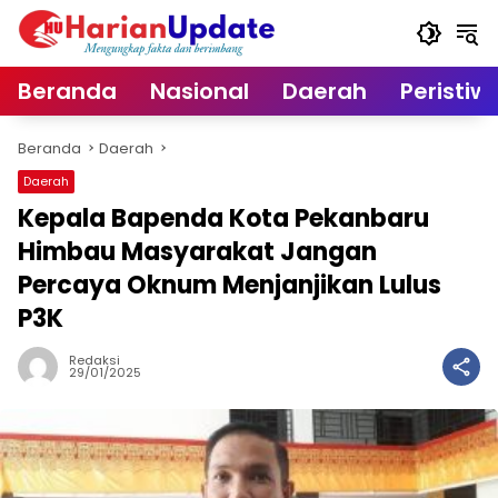
Langsung
ke
konten
Beranda
Nasional
Daerah
Peristiw
Beranda
Daerah
Daerah
Kepala Bapenda Kota Pekanbaru
Himbau Masyarakat Jangan
Percaya Oknum Menjanjikan Lulus
P3K
Redaksi
29/01/2025