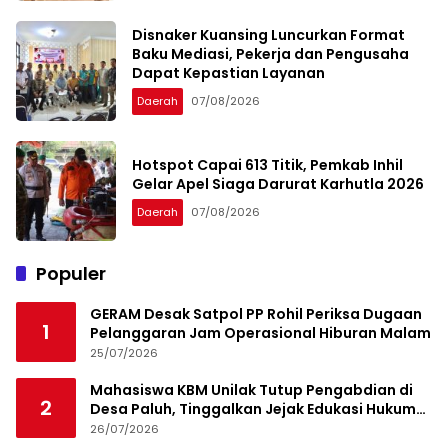
Disnaker Kuansing Luncurkan Format
Baku Mediasi, Pekerja dan Pengusaha
Dapat Kepastian Layanan
Daerah
07/08/2026
Hotspot Capai 613 Titik, Pemkab Inhil
Gelar Apel Siaga Darurat Karhutla 2026
Daerah
07/08/2026
Populer
GERAM Desak Satpol PP Rohil Periksa Dugaan
1
Pelanggaran Jam Operasional Hiburan Malam
25/07/2026
Mahasiswa KBM Unilak Tutup Pengabdian di
2
Desa Paluh, Tinggalkan Jejak Edukasi Hukum
dan Aksi Sosial
26/07/2026