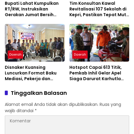
Bupati Lahat Kumpulkan
Tim Konsultan Kawal
RT/RW, Instruksikan
Revitalisasi 107 Sekolah di
Gerakan Jumat Bersih
Kepri, Pastikan Tepat Mutu
Cegah Banjir
dan Tepat Waktu
Daerah
Daerah
Disnaker Kuansing
Hotspot Capai 613 Titik,
Luncurkan Format Baku
Pemkab Inhil Gelar Apel
Mediasi, Pekerja dan
Siaga Darurat Karhutla
Pengusaha Dapat
2026
Kepastian Layanan
Tinggalkan Balasan
Alamat email Anda tidak akan dipublikasikan.
Ruas yang
wajib ditandai
*