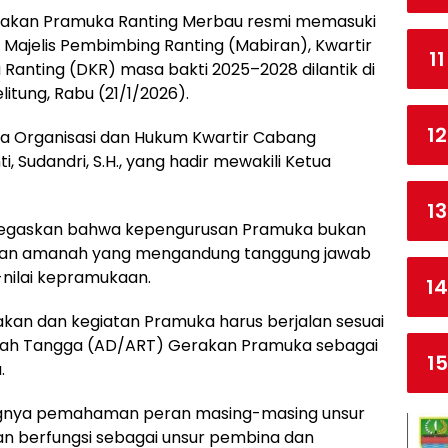
erakan Pramuka Ranting Merbau resmi memasuki
 Majelis Pembimbing Ranting (Mabiran), Kwartir
11
 Ranting (DKR) masa bakti 2025–2028 dilantik di
itung, Rabu (21/1/2026).
12
tua Organisasi dan Hukum Kwartir Cabang
Sudandri, S.H., yang hadir mewakili Ketua
13
egaskan bahwa kepengurusan Pramuka bukan
inkan amanah yang mengandung tanggung jawab
-nilai kepramukaan.
14
kan dan kegiatan Pramuka harus berjalan sesuai
ah Tangga (AD/ART) Gerakan Pramuka sebagai
15
.
ngnya pemahaman peran masing-masing unsur
an berfungsi sebagai unsur pembina dan