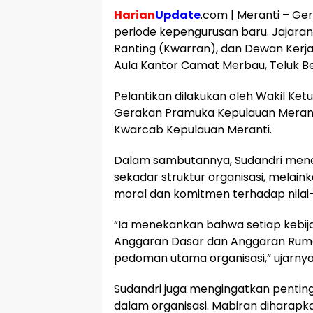
Harian
Update
.com | Meranti – G
periode kepengurusan baru. Jajaran
Ranting (Kwarran), dan Dewan Kerja
Aula Kantor Camat Merbau, Teluk Bel
Pelantikan dilakukan oleh Wakil Ke
Gerakan Pramuka Kepulauan Meranti, 
Kwarcab Kepulauan Meranti.
Dalam sambutannya, Sudandri men
sekadar struktur organisasi, mela
moral dan komitmen terhadap nilai
“Ia menekankan bahwa setiap kebija
Anggaran Dasar dan Anggaran Rum
pedoman utama organisasi,” ujarnya
Sudandri juga mengingatkan penti
dalam organisasi. Mabiran diharapk