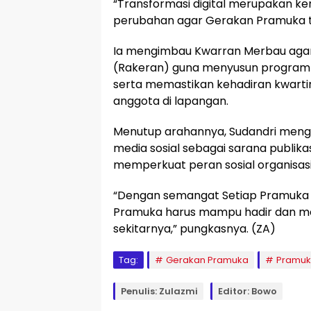
“Transformasi digital merupakan ke
perubahan agar Gerakan Pramuka te
Ia mengimbau Kwarran Merbau agar
(Rakeran) guna menyusun program ke
serta memastikan kehadiran kwarti
anggota di lapangan.
Menutup arahannya, Sudandri meng
media sosial sebagai sarana publikas
memperkuat peran sosial organisasi
“Dengan semangat Setiap Pramuka A
Pramuka harus mampu hadir dan mem
sekitarnya,” pungkasnya. (ZA)
Tag:
Gerakan Pramuka
Pramu
Penulis: Zulazmi
Editor: Bowo