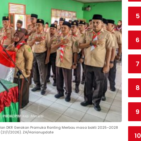
5
6
7
8
9
n, dan DKR Gerakan Pramuka Ranting Merbau masa bakti 2025–2028
u (21/1/2026). ZA/Harianupdate
10