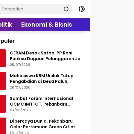
litik
Ekonomi & Bisnis
puler
GERAM Desak Satpol PP Rohil
Periksa Dugaan Pelanggaran Jam
Operasional Hiburan Malam
25/07/2026
Mahasiswa KBM Unilak Tutup
Pengabdian di Desa Paluh,
Tinggalkan Jejak Edukasi Hukum
26/07/2026
dan Aksi Sosial
Sambut Forum Internasional
GCMC IMT-GT, Pekanbaru
Matangkan Seluruh Persiapan
04/08/2026
Dipercaya Dunia, Pekanbaru
Gelar Pertemuan Green Cities
Mayor Council IMT-GT 2026
17/07/2026