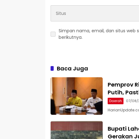
Simpan nama, email, dan situs web 
berikutnya.
Baca Juga
Pemprov Ri
Putih, Pas
Daerah
07/08/
HarianUpdate.co
Bupati Lah
Gerakan Ju