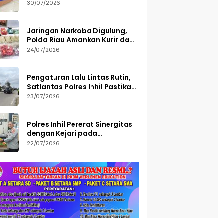
Semester I 2026, 113 Tersangka
30/07/2026
Diamankan
Jaringan Narkoba Digulung,
Polda Riau Amankan Kurir dan
Sita Barang Bukti Bernilai
24/07/2026
Fantastis
Pengaturan Lalu Lintas Rutin,
Satlantas Polres Inhil Pastikan
Arus Tetap Lancar
23/07/2026
Polres Inhil Pererat Sinergitas
dengan Kejari pada
Peringatan Hari Bakti
22/07/2026
Adhyaksa ke-66