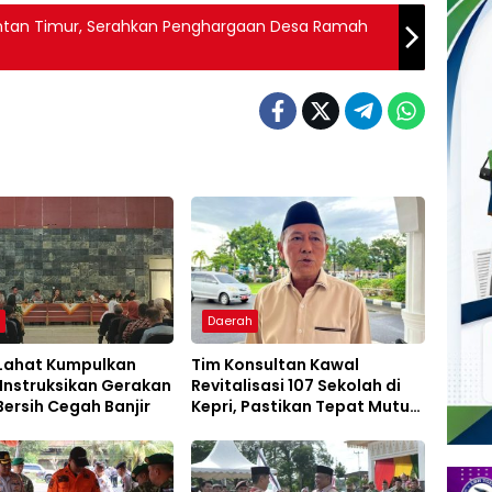
ntan Timur, Serahkan Penghargaan Desa Ramah
h
Daerah
 Lahat Kumpulkan
Tim Konsultan Kawal
Instruksikan Gerakan
Revitalisasi 107 Sekolah di
ersih Cegah Banjir
Kepri, Pastikan Tepat Mutu
dan Tepat Waktu