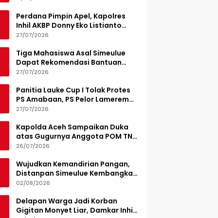
Perdana Pimpin Apel, Kapolres
Inhil AKBP Donny Eko Listianto
Tekankan Disiplin
27/07/2026
Tiga Mahasiswa Asal Simeulue
Dapat Rekomendasi Bantuan
Pendidikan dari Jamaluddin
27/07/2026
Idham
Panitia Lauke Cup I Tolak Protes
PS Amabaan, PS Pelor Lamerem
Menang WO 3-0
27/07/2026
Kapolda Aceh Sampaikan Duka
atas Gugurnya Anggota POM TNI
Saat Bantu Kejar Bandar Narkoba
26/07/2026
Wujudkan Kemandirian Pangan,
Distanpan Simeulue Kembangkan
Demplot Hortikultura
02/08/2026
Delapan Warga Jadi Korban
Gigitan Monyet Liar, Damkar Inhil