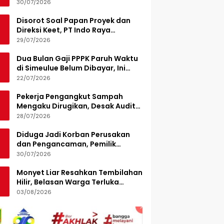
Turunkan 15 Personel
30/07/2026
Disorot Soal Papan Proyek dan
Direksi Keet, PT Indo Raya
Kabenteng Berikan Penjelasan
29/07/2026
Dua Bulan Gaji PPPK Paruh Waktu
di Simeulue Belum Dibayar, Ini
Penjelasan Sekda
22/07/2026
Pekerja Pengangkut Sampah
Mengaku Dirugikan, Desak Audit
Pengelolaan LPS di Pekanbaru
28/07/2026
Diduga Jadi Korban Perusakan
dan Pengancaman, Pemilik
Armada Sampah Siapkan
30/07/2026
Laporan Polisi
Monyet Liar Resahkan Tembilahan
Hilir, Belasan Warga Terluka
Digigit
03/08/2026