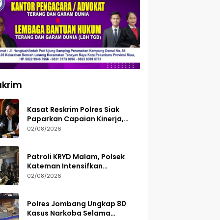
ukrim
Kasat Reskrim Polres Siak
Paparkan Capaian Kinerja,
Tegaskan Siap Terima Kritik
02/08/2026
dan Evaluasi
Patroli KRYD Malam, Polsek
Kateman Intensifkan
Pengamanan Balap Liar
02/08/2026
Polres Jombang Ungkap 80
Kasus Narkoba Selama