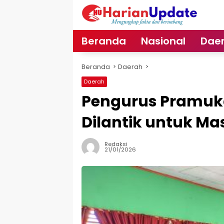
Langsung
ke
konten
Beranda
Nasional
Dae
Beranda
Daerah
Daerah
Pengurus Pramuk
Dilantik untuk Ma
Redaksi
21/01/2026