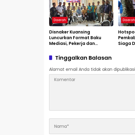
Daerah
Daera
Disnaker Kuansing
Hotspot
Luncurkan Format Baku
Pemkab 
Mediasi, Pekerja dan
Siaga D
Pengusaha Dapat Kepastian
Layanan
Tinggalkan Balasan
Alamat email Anda tidak akan dipublikasi