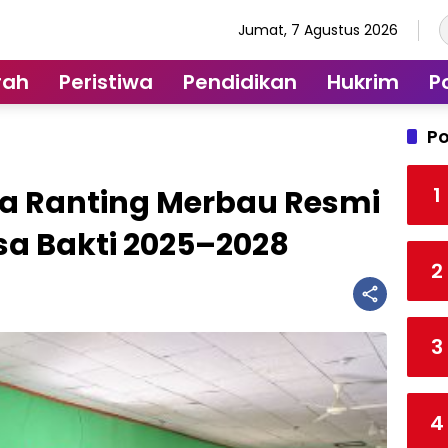
Jumat, 7 Agustus 2026
rah
Peristiwa
Pendidikan
Hukrim
Po
Po
1
a Ranting Merbau Resmi
sa Bakti 2025–2028
2
3
4