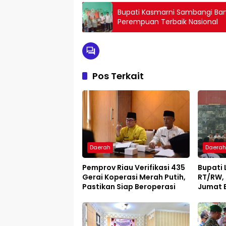
Bupati Kasmarni Sambangi Ba
Perempuan Terbaik Nasional
Pos Terkait
Daerah
Daera
Pemprov Riau Verifikasi 435
Bupati
Gerai Koperasi Merah Putih,
RT/RW, 
Pastikan Siap Beroperasi
Jumat B