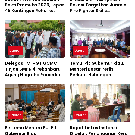
Bakti Pramuka 2026, Lepas
Bekasi Targetkan Juara di
48 Kontingen Rohul ke
Fire Fighter Skills
Jambore Nasional
Competition Jawa Barat
2027
Daerah
Daerah
Delegasi IMT-GT GCMC
Temui Plt Gubernur Riau,
Tinjau SMPN 4 Pekanbaru,
Menteri Besar Perlis
Agung Nugroho Pamerkan
Perkuat Hubungan
Konsep Green School
Serumpun Lewat IMT-GT
Daerah
Daerah
Bertemu Menteri PU, Plt
Rapat Lintas Instansi
Gubernur Riau
Digelar, Penanganan Kera