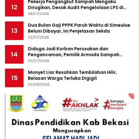
Pekerja Pengangkut Sampah Mengaku
12
Dirugikan, Desak Audit Pengelolaan LPS di
Pekanbaru
28/07/2026
Dua Bulan Gaji PPPK Paruh Waktu di Simeulue
13
Belum Dibayar, Ini Penjelasan Sekda
22/07/2026
Diduga Jadi Korban Perusakan dan
14
Pengancaman, Pemilik Armada Sampah
Siapkan Laporan Polisi
30/07/2026
Monyet Liar Resahkan Tembilahan Hilir,
15
Belasan Warga Terluka Digigit
03/08/2026