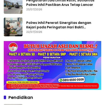
Pengaturan Lalu Lintas Rutin, Satlantas
Polres Inhil Pastikan Arus Tetap Lancar
23/07/2026
Polres Inhil Pererat Sinergitas dengan
Kejari pada Peringatan Hari Bakti
Adhyaksa ke-66
22/07/2026
Pendidikan