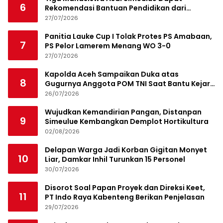
6
Rekomendasi Bantuan Pendidikan dari
Jamaluddin Idham
27/07/2026
Panitia Lauke Cup I Tolak Protes PS Amabaan,
7
PS Pelor Lamerem Menang WO 3-0
27/07/2026
Kapolda Aceh Sampaikan Duka atas
8
Gugurnya Anggota POM TNI Saat Bantu Kejar
Bandar Narkoba
26/07/2026
Wujudkan Kemandirian Pangan, Distanpan
9
Simeulue Kembangkan Demplot Hortikultura
02/08/2026
Delapan Warga Jadi Korban Gigitan Monyet
10
Liar, Damkar Inhil Turunkan 15 Personel
30/07/2026
Disorot Soal Papan Proyek dan Direksi Keet,
11
PT Indo Raya Kabenteng Berikan Penjelasan
29/07/2026