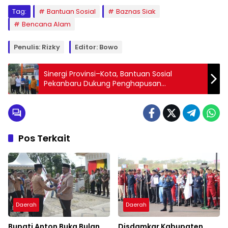
Tag:
Bantuan Sosial
Baznas Siak
Bencana Alam
Penulis: Rizky
Editor: Bowo
Sinergi Provinsi–Kota, Bantuan Sosial
Pekanbaru Dukung Penghapusan
Kemiskinan Ekstrem
Pos Terkait
Daerah
Daerah
Bupati Anton Buka Bulan
Disdamkar Kabupaten