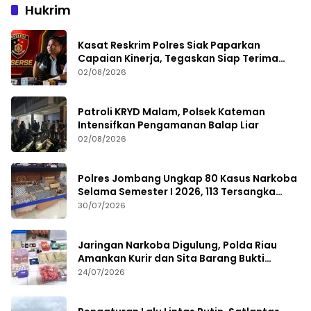
Hukrim
Kasat Reskrim Polres Siak Paparkan
Capaian Kinerja, Tegaskan Siap Terima
Kritik dan Evaluasi
02/08/2026
Patroli KRYD Malam, Polsek Kateman
Intensifkan Pengamanan Balap Liar
02/08/2026
Polres Jombang Ungkap 80 Kasus Narkoba
Selama Semester I 2026, 113 Tersangka
Diamankan
30/07/2026
Jaringan Narkoba Digulung, Polda Riau
Amankan Kurir dan Sita Barang Bukti
Bernilai Fantastis
24/07/2026