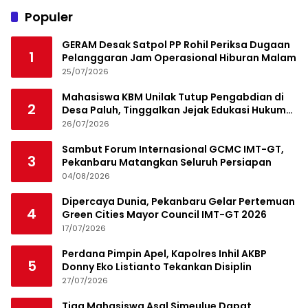
Populer
GERAM Desak Satpol PP Rohil Periksa Dugaan
1
Pelanggaran Jam Operasional Hiburan Malam
25/07/2026
Mahasiswa KBM Unilak Tutup Pengabdian di
2
Desa Paluh, Tinggalkan Jejak Edukasi Hukum
dan Aksi Sosial
26/07/2026
Sambut Forum Internasional GCMC IMT-GT,
3
Pekanbaru Matangkan Seluruh Persiapan
04/08/2026
Dipercaya Dunia, Pekanbaru Gelar Pertemuan
4
Green Cities Mayor Council IMT-GT 2026
17/07/2026
Perdana Pimpin Apel, Kapolres Inhil AKBP
5
Donny Eko Listianto Tekankan Disiplin
27/07/2026
Tiga Mahasiswa Asal Simeulue Dapat