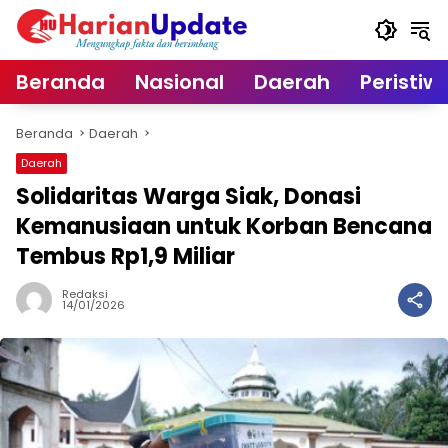
Langsung
ke
konten
Beranda
Nasional
Daerah
Peristiw
Beranda
Daerah
Daerah
Solidaritas Warga Siak, Donasi
Kemanusiaan untuk Korban Bencana
Tembus Rp1,9 Miliar
Redaksi
14/01/2026