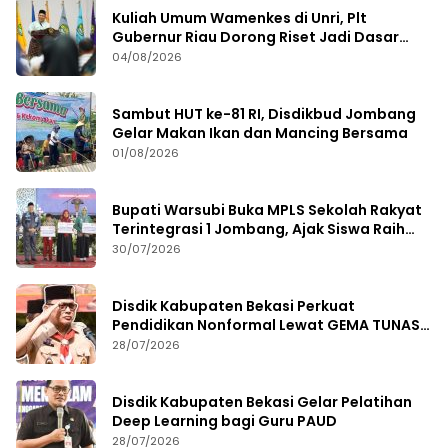
Kuliah Umum Wamenkes di Unri, Plt
Gubernur Riau Dorong Riset Jadi Dasar
Kebijakan Kesehatan
04/08/2026
Sambut HUT ke-81 RI, Disdikbud Jombang
Gelar Makan Ikan dan Mancing Bersama
01/08/2026
Bupati Warsubi Buka MPLS Sekolah Rakyat
Terintegrasi 1 Jombang, Ajak Siswa Raih
Prestasi
30/07/2026
Disdik Kabupaten Bekasi Perkuat
Pendidikan Nonformal Lewat GEMA TUNAS
2026
28/07/2026
Disdik Kabupaten Bekasi Gelar Pelatihan
Deep Learning bagi Guru PAUD
28/07/2026