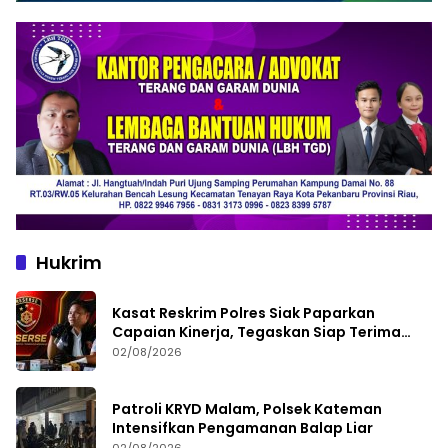
Hukrim
Kasat Reskrim Polres Siak Paparkan
Capaian Kinerja, Tegaskan Siap Terima
Kritik dan Evaluasi
02/08/2026
Patroli KRYD Malam, Polsek Kateman
Intensifkan Pengamanan Balap Liar