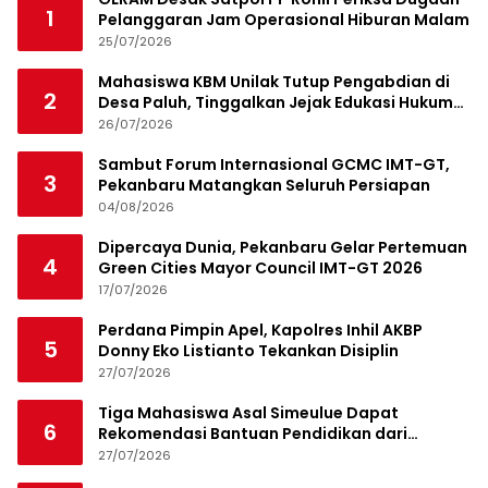
1
Pelanggaran Jam Operasional Hiburan Malam
25/07/2026
Mahasiswa KBM Unilak Tutup Pengabdian di
2
Desa Paluh, Tinggalkan Jejak Edukasi Hukum
dan Aksi Sosial
26/07/2026
Sambut Forum Internasional GCMC IMT-GT,
3
Pekanbaru Matangkan Seluruh Persiapan
04/08/2026
Dipercaya Dunia, Pekanbaru Gelar Pertemuan
4
Green Cities Mayor Council IMT-GT 2026
17/07/2026
Perdana Pimpin Apel, Kapolres Inhil AKBP
5
Donny Eko Listianto Tekankan Disiplin
27/07/2026
Tiga Mahasiswa Asal Simeulue Dapat
6
Rekomendasi Bantuan Pendidikan dari
Jamaluddin Idham
27/07/2026