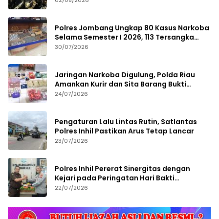
02/08/2026
Polres Jombang Ungkap 80 Kasus Narkoba
Selama Semester I 2026, 113 Tersangka
Diamankan
30/07/2026
Jaringan Narkoba Digulung, Polda Riau
Amankan Kurir dan Sita Barang Bukti
Bernilai Fantastis
24/07/2026
Pengaturan Lalu Lintas Rutin, Satlantas
Polres Inhil Pastikan Arus Tetap Lancar
23/07/2026
Polres Inhil Pererat Sinergitas dengan
Kejari pada Peringatan Hari Bakti
Adhyaksa ke-66
22/07/2026