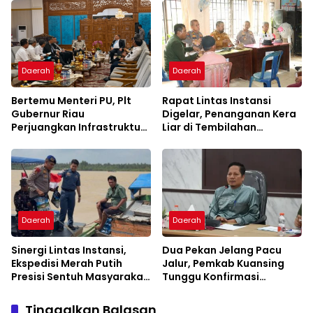
Daerah
Daerah
Bertemu Menteri PU, Plt
Rapat Lintas Instansi
Gubernur Riau
Digelar, Penanganan Kera
Perjuangkan Infrastruktur
Liar di Tembilahan
Strategis untuk Pekanbaru
Diperkuat
Daerah
Daerah
Sinergi Lintas Instansi,
Dua Pekan Jelang Pacu
Ekspedisi Merah Putih
Jalur, Pemkab Kuansing
Presisi Sentuh Masyarakat
Tunggu Konfirmasi
Pesisir Indragiri Hilir
Pejabat Pusat
Tinggalkan Balasan