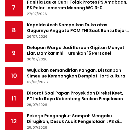
Panitia Lauke Cup I Tolak Protes PS Amabaan,
7
PS Pelor Lamerem Menang WO 3-0
27/07/2026
Kapolda Aceh Sampaikan Duka atas
8
Gugurnya Anggota POM TNI Saat Bantu Kejar
Bandar Narkoba
26/07/2026
Delapan Warga Jadi Korban Gigitan Monyet
9
Liar, Damkar Inhil Turunkan 15 Personel
30/07/2026
Wujudkan Kemandirian Pangan, Distanpan
10
Simeulue Kembangkan Demplot Hortikultura
02/08/2026
Disorot Soal Papan Proyek dan Direksi Keet,
11
PT Indo Raya Kabenteng Berikan Penjelasan
29/07/2026
Pekerja Pengangkut Sampah Mengaku
12
Dirugikan, Desak Audit Pengelolaan LPS di
Pekanbaru
28/07/2026