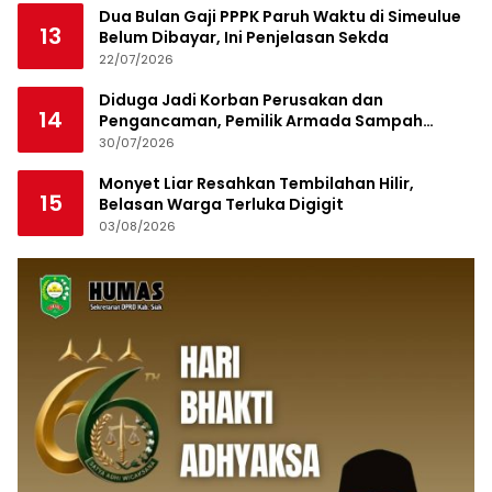
Dua Bulan Gaji PPPK Paruh Waktu di Simeulue
13
Belum Dibayar, Ini Penjelasan Sekda
22/07/2026
Diduga Jadi Korban Perusakan dan
14
Pengancaman, Pemilik Armada Sampah
Siapkan Laporan Polisi
30/07/2026
Monyet Liar Resahkan Tembilahan Hilir,
15
Belasan Warga Terluka Digigit
03/08/2026