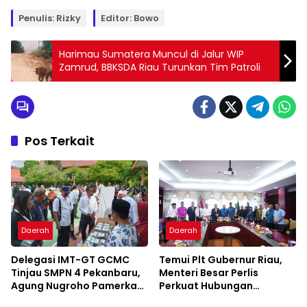
Penulis: Rizky
Editor: Bowo
Harimau Sumatera Muncul di Jalur WIP
Zamrud, BBKSDA Riau Turunkan Tim Patroli
Pos Terkait
Daerah
Daerah
Delegasi IMT-GT GCMC
Temui Plt Gubernur Riau,
Tinjau SMPN 4 Pekanbaru,
Menteri Besar Perlis
Agung Nugroho Pamerkan
Perkuat Hubungan
Konsep Green School
Serumpun Lewat IMT-GT