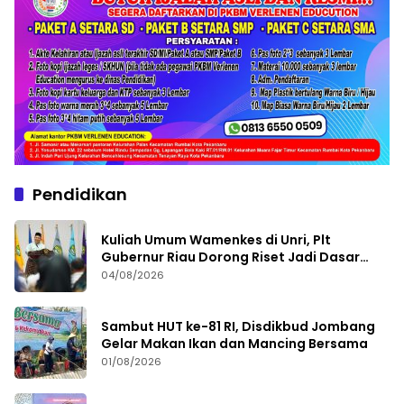
Pendidikan
Kuliah Umum Wamenkes di Unri, Plt
Gubernur Riau Dorong Riset Jadi Dasar
Kebijakan Kesehatan
04/08/2026
Sambut HUT ke-81 RI, Disdikbud Jombang
Gelar Makan Ikan dan Mancing Bersama
01/08/2026