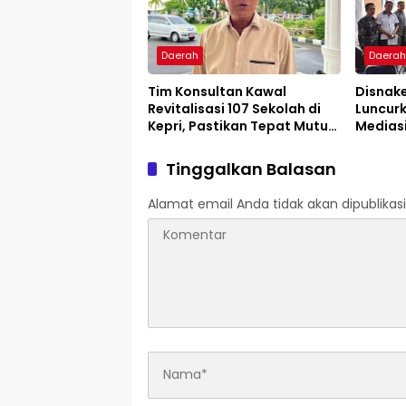
Daerah
Daera
Tim Konsultan Kawal
Disnak
Revitalisasi 107 Sekolah di
Luncur
Kepri, Pastikan Tepat Mutu
Mediasi
dan Tepat Waktu
Pengus
Layana
Tinggalkan Balasan
Alamat email Anda tidak akan dipublikasi