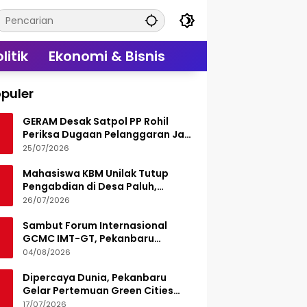
litik
Ekonomi & Bisnis
puler
GERAM Desak Satpol PP Rohil
Periksa Dugaan Pelanggaran Jam
Operasional Hiburan Malam
25/07/2026
Mahasiswa KBM Unilak Tutup
Pengabdian di Desa Paluh,
Tinggalkan Jejak Edukasi Hukum
26/07/2026
dan Aksi Sosial
Sambut Forum Internasional
GCMC IMT-GT, Pekanbaru
Matangkan Seluruh Persiapan
04/08/2026
Dipercaya Dunia, Pekanbaru
Gelar Pertemuan Green Cities
Mayor Council IMT-GT 2026
17/07/2026