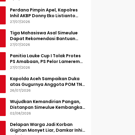
Perdana Pimpin Apel, Kapolres
Inhil AKBP Donny Eko Listianto
Tekankan Disiplin
27/07/2026
Tiga Mahasiswa Asal Simeulue
Dapat Rekomendasi Bantuan
Pendidikan dari Jamaluddin
27/07/2026
Idham
Panitia Lauke Cup I Tolak Protes
PS Amabaan, PS Pelor Lamerem
Menang WO 3-0
27/07/2026
Kapolda Aceh Sampaikan Duka
atas Gugurnya Anggota POM TNI
Saat Bantu Kejar Bandar Narkoba
26/07/2026
Wujudkan Kemandirian Pangan,
Distanpan Simeulue Kembangkan
Demplot Hortikultura
02/08/2026
Delapan Warga Jadi Korban
Gigitan Monyet Liar, Damkar Inhil