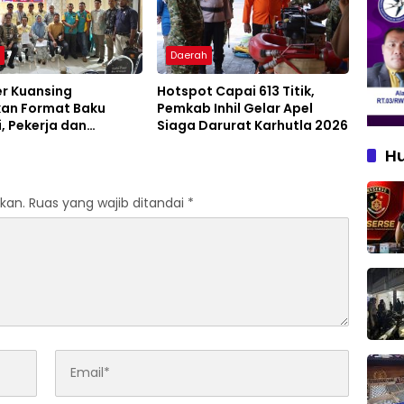
h
Daerah
er Kuansing
Hotspot Capai 613 Titik,
kan Format Baku
Pemkab Inhil Gelar Apel
, Pekerja dan
Siaga Darurat Karhutla 2026
aha Dapat Kepastian
H
n
kan.
Ruas yang wajib ditandai
*