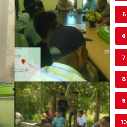
5
6
7
8
9
10