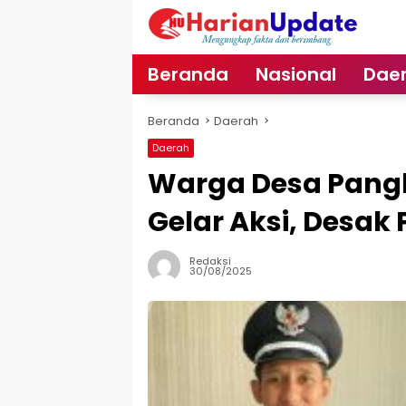
Langsung
ke
konten
Beranda
Nasional
Dae
Beranda
Daerah
Daerah
Warga Desa Pang
Gelar Aksi, Desak
Redaksi
30/08/2025