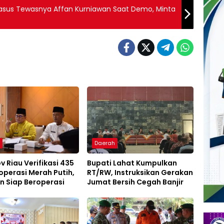
 Kasus Tewasnya Affan Kurniawan Saat Demo, Minta
h
Daerah
 Riau Verifikasi 435
Bupati Lahat Kumpulkan
operasi Merah Putih,
RT/RW, Instruksikan Gerakan
n Siap Beroperasi
Jumat Bersih Cegah Banjir