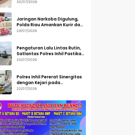
Semester I 2026, 113 Tersangka
30/07/2026
Diamankan
Jaringan Narkoba Digulung,
Polda Riau Amankan Kurir dan
Sita Barang Bukti Bernilai
24/07/2026
Fantastis
Pengaturan Lalu Lintas Rutin,
Satlantas Polres Inhil Pastikan
Arus Tetap Lancar
23/07/2026
Polres Inhil Pererat Sinergitas
dengan Kejari pada
Peringatan Hari Bakti
22/07/2026
Adhyaksa ke-66