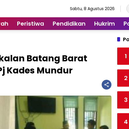
Sabtu, 8 Agustus 2026
rah
Peristiwa
Pendidikan
Hukrim
Po
Po
1
kalan Batang Barat
 Pj Kades Mundur
2
3
4