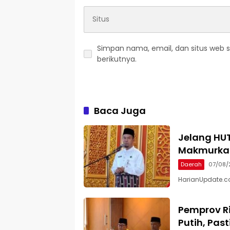
Simpan nama, email, dan situs web 
berikutnya.
Baca Juga
Jelang HUT
Makmurkan
Daerah
07/08/
HarianUpdate.c
Pemprov Ri
Putih, Pas