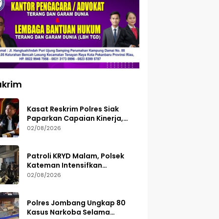
ukrim
Kasat Reskrim Polres Siak
Paparkan Capaian Kinerja,
Tegaskan Siap Terima Kritik
02/08/2026
dan Evaluasi
Patroli KRYD Malam, Polsek
Kateman Intensifkan
Pengamanan Balap Liar
02/08/2026
Polres Jombang Ungkap 80
Kasus Narkoba Selama