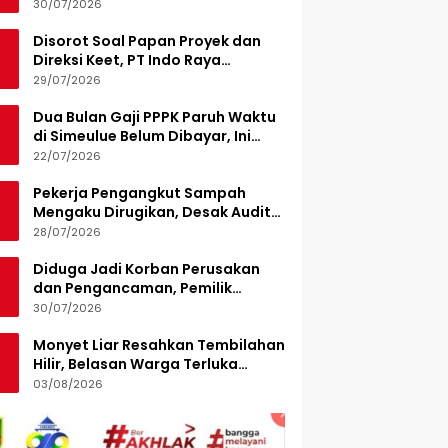
Turunkan 15 Personel
30/07/2026
Disorot Soal Papan Proyek dan
Direksi Keet, PT Indo Raya
Kabenteng Berikan Penjelasan
29/07/2026
Dua Bulan Gaji PPPK Paruh Waktu
di Simeulue Belum Dibayar, Ini
Penjelasan Sekda
22/07/2026
Pekerja Pengangkut Sampah
Mengaku Dirugikan, Desak Audit
Pengelolaan LPS di Pekanbaru
28/07/2026
Diduga Jadi Korban Perusakan
dan Pengancaman, Pemilik
Armada Sampah Siapkan
30/07/2026
Laporan Polisi
Monyet Liar Resahkan Tembilahan
Hilir, Belasan Warga Terluka
Digigit
03/08/2026