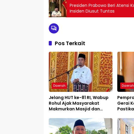
Presiden Prabowo Beri Atensi
Insiden Diusut Tuntas
Pos Terkait
Daerah
Daera
Jelang HUT ke-81 RI, Wabup
Pemprov
Rohul Ajak Masyarakat
Gerai K
Makmurkan Masjid dan
Pastika
Perkuat Ukhuwah