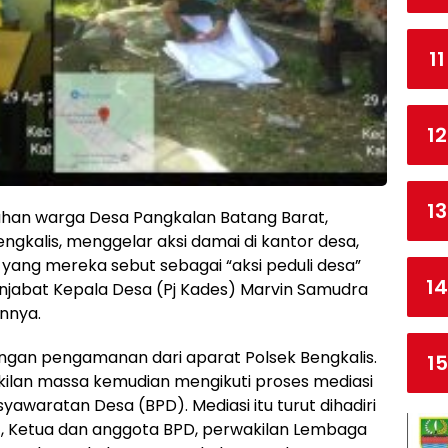
11
12
13
luhan warga Desa Pangkalan Batang Barat,
gkalis, menggelar aksi damai di kantor desa,
 yang mereka sebut sebagai “aksi peduli desa”
14
jabat Kepala Desa (Pj Kades) Marvin Samudra
annya.
engan pengamanan dari aparat Polsek Bengkalis.
15
kilan massa kemudian mengikuti proses mediasi
yawaratan Desa (BPD). Mediasi itu turut dihadiri
t, Ketua dan anggota BPD, perwakilan Lembaga