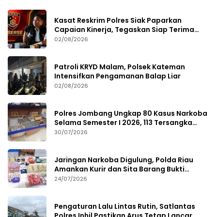
Kasat Reskrim Polres Siak Paparkan
Capaian Kinerja, Tegaskan Siap Terima
Kritik dan Evaluasi
02/08/2026
Patroli KRYD Malam, Polsek Kateman
Intensifkan Pengamanan Balap Liar
02/08/2026
Polres Jombang Ungkap 80 Kasus Narkoba
Selama Semester I 2026, 113 Tersangka
Diamankan
30/07/2026
Jaringan Narkoba Digulung, Polda Riau
Amankan Kurir dan Sita Barang Bukti
Bernilai Fantastis
24/07/2026
Pengaturan Lalu Lintas Rutin, Satlantas
Polres Inhil Pastikan Arus Tetap Lancar