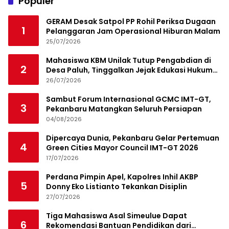
Populer
GERAM Desak Satpol PP Rohil Periksa Dugaan
1
Pelanggaran Jam Operasional Hiburan Malam
25/07/2026
Mahasiswa KBM Unilak Tutup Pengabdian di
2
Desa Paluh, Tinggalkan Jejak Edukasi Hukum
dan Aksi Sosial
26/07/2026
Sambut Forum Internasional GCMC IMT-GT,
3
Pekanbaru Matangkan Seluruh Persiapan
04/08/2026
Dipercaya Dunia, Pekanbaru Gelar Pertemuan
4
Green Cities Mayor Council IMT-GT 2026
17/07/2026
Perdana Pimpin Apel, Kapolres Inhil AKBP
5
Donny Eko Listianto Tekankan Disiplin
27/07/2026
Tiga Mahasiswa Asal Simeulue Dapat
6
Rekomendasi Bantuan Pendidikan dari