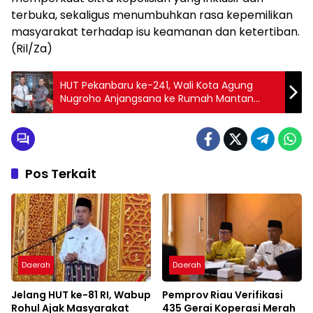
terbuka, sekaligus menumbuhkan rasa kepemilikan
masyarakat terhadap isu keamanan dan ketertiban.
(Ril/Za)
HUT Pekanbaru ke-241, Wali Kota Agung
Nugroho Anjangsana ke Rumah Mantan
Wako Firdaus
Pos Terkait
Daerah
Daerah
Jelang HUT ke-81 RI, Wabup
Pemprov Riau Verifikasi
Rohul Ajak Masyarakat
435 Gerai Koperasi Merah