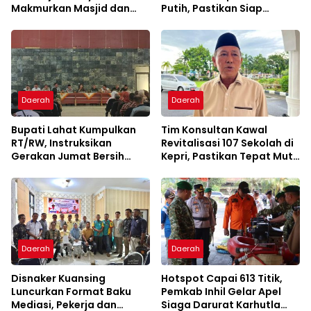
Makmurkan Masjid dan
Putih, Pastikan Siap
Perkuat Ukhuwah
Beroperasi
Daerah
Daerah
Bupati Lahat Kumpulkan
Tim Konsultan Kawal
RT/RW, Instruksikan
Revitalisasi 107 Sekolah di
Gerakan Jumat Bersih
Kepri, Pastikan Tepat Mutu
Cegah Banjir
dan Tepat Waktu
Daerah
Daerah
Disnaker Kuansing
Hotspot Capai 613 Titik,
Luncurkan Format Baku
Pemkab Inhil Gelar Apel
Mediasi, Pekerja dan
Siaga Darurat Karhutla