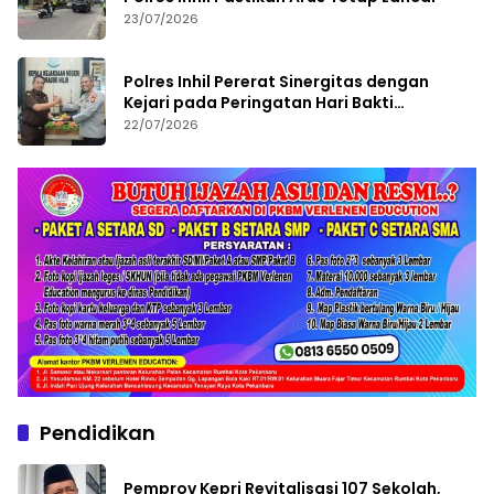
23/07/2026
Polres Inhil Pererat Sinergitas dengan
Kejari pada Peringatan Hari Bakti
Adhyaksa ke-66
22/07/2026
Pendidikan
Pemprov Kepri Revitalisasi 107 Sekolah,