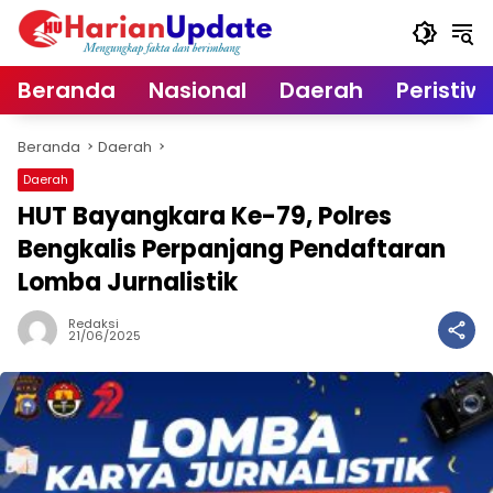
Langsung
ke
konten
Beranda
Nasional
Daerah
Peristiw
Beranda
Daerah
Daerah
HUT Bayangkara Ke-79, Polres
Bengkalis Perpanjang Pendaftaran
Lomba Jurnalistik
Redaksi
21/06/2025