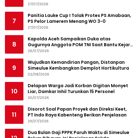
Jamaluddin Idham
27/07/2026
Panitia Lauke Cup I Tolak Protes PS Amabaan,
7
PS Pelor Lamerem Menang WO 3-0
27/07/2026
Kapolda Aceh Sampaikan Duka atas
8
Gugurnya Anggota POM TNI Saat Bantu Kejar
Bandar Narkoba
26/07/2026
Wujudkan Kemandirian Pangan, Distanpan
9
Simeulue Kembangkan Demplot Hortikultura
02/08/2026
Delapan Warga Jadi Korban Gigitan Monyet
10
Liar, Damkar Inhil Turunkan 15 Personel
30/07/2026
Disorot Soal Papan Proyek dan Direksi Keet,
11
PT Indo Raya Kabenteng Berikan Penjelasan
29/07/2026
Dua Bulan Gaji PPPK Paruh Waktu di Simeulue