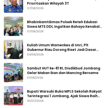
Prioritaskan Wilayah 3T
07/08/2026
Bhabinkamtibmas Polsek Reteh Edukasi
Siswa MTS DDI, Ingatkan Bahaya Kenakalan
Remaja
07/08/2026
Kuliah Umum Wamenkes di Unri, Plt
Gubernur Riau Dorong Riset Jadi Dasar
Kebijakan Kesehatan
04/08/2026
Sambut HUT ke-81 RI, Disdikbud Jombang
Gelar Makan Ikan dan Mancing Bersama
01/08/2026
Bupati Warsubi Buka MPLS Sekolah Rakyat
Terintegrasi 1 Jombang, Ajak Siswa Raih
Prestasi
30/07/2026