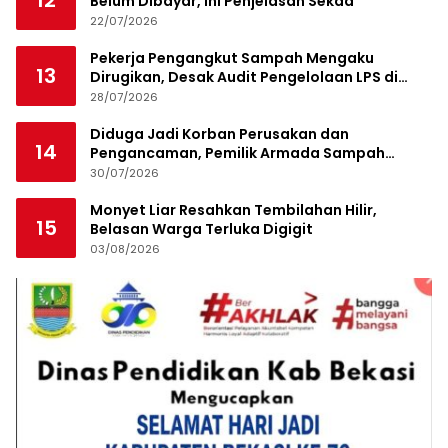
12
Belum Dibayar, Ini Penjelasan Sekda
22/07/2026
Pekerja Pengangkut Sampah Mengaku
13
Dirugikan, Desak Audit Pengelolaan LPS di
Pekanbaru
28/07/2026
Diduga Jadi Korban Perusakan dan
14
Pengancaman, Pemilik Armada Sampah
Siapkan Laporan Polisi
30/07/2026
Monyet Liar Resahkan Tembilahan Hilir,
15
Belasan Warga Terluka Digigit
03/08/2026