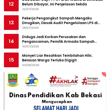
12
Belum Dibayar, Ini Penjelasan Sekda
22/07/2026
Pekerja Pengangkut Sampah Mengaku
13
Dirugikan, Desak Audit Pengelolaan LPS di
Pekanbaru
28/07/2026
Diduga Jadi Korban Perusakan dan
14
Pengancaman, Pemilik Armada Sampah
Siapkan Laporan Polisi
30/07/2026
Monyet Liar Resahkan Tembilahan Hilir,
15
Belasan Warga Terluka Digigit
03/08/2026