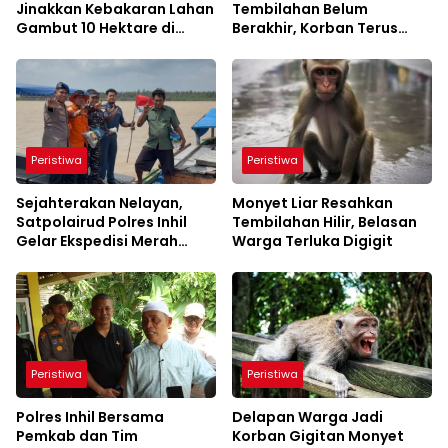
Jinakkan Kebakaran Lahan
Tembilahan Belum
Gambut 10 Hektare di
Berakhir, Korban Terus
Kempas
Bertambah
Peristiwa
Peristiwa
Sejahterakan Nelayan,
Monyet Liar Resahkan
Satpolairud Polres Inhil
Tembilahan Hilir, Belasan
Gelar Ekspedisi Merah
Warga Terluka Digigit
Putih Presisi
Peristiwa
Peristiwa
Polres Inhil Bersama
Delapan Warga Jadi
Pemkab dan Tim
Korban Gigitan Monyet