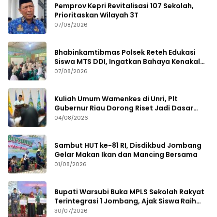
Pemprov Kepri Revitalisasi 107 Sekolah,
Prioritaskan Wilayah 3T
07/08/2026
Bhabinkamtibmas Polsek Reteh Edukasi
Siswa MTS DDI, Ingatkan Bahaya Kenakalan
Remaja
07/08/2026
Kuliah Umum Wamenkes di Unri, Plt
Gubernur Riau Dorong Riset Jadi Dasar
Kebijakan Kesehatan
04/08/2026
Sambut HUT ke-81 RI, Disdikbud Jombang
Gelar Makan Ikan dan Mancing Bersama
01/08/2026
Bupati Warsubi Buka MPLS Sekolah Rakyat
Terintegrasi 1 Jombang, Ajak Siswa Raih
Prestasi
30/07/2026