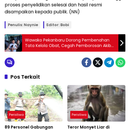
proses penyelidikan selesai dan hasil resmi
disampaikan kepada publik. (NN)
Penulis: Naynie
Editor: Bobi
Wawako Pekanbaru Dorong Pembenahan
Tata Kelola Obat, Cegah Pemborosan Akibat
Kedaluwarsa
Pos Terkait
Peristiwa
Peristiwa
89 Personel Gabungan
Teror Monyet Liar di