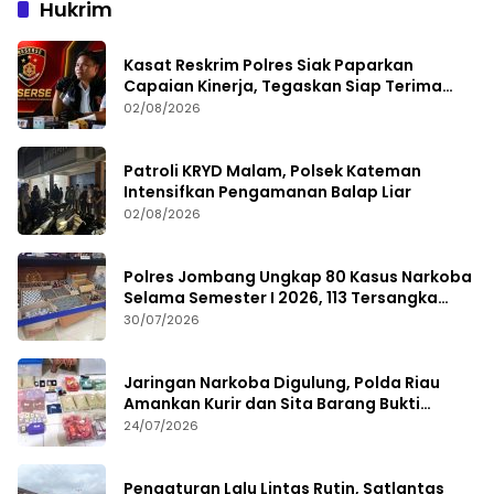
Hukrim
Kasat Reskrim Polres Siak Paparkan
Capaian Kinerja, Tegaskan Siap Terima
Kritik dan Evaluasi
02/08/2026
Patroli KRYD Malam, Polsek Kateman
Intensifkan Pengamanan Balap Liar
02/08/2026
Polres Jombang Ungkap 80 Kasus Narkoba
Selama Semester I 2026, 113 Tersangka
Diamankan
30/07/2026
Jaringan Narkoba Digulung, Polda Riau
Amankan Kurir dan Sita Barang Bukti
Bernilai Fantastis
24/07/2026
Pengaturan Lalu Lintas Rutin, Satlantas