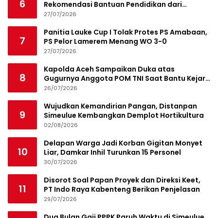
6
Rekomendasi Bantuan Pendidikan dari
Jamaluddin Idham
27/07/2026
Panitia Lauke Cup I Tolak Protes PS Amabaan,
7
PS Pelor Lamerem Menang WO 3-0
27/07/2026
Kapolda Aceh Sampaikan Duka atas
8
Gugurnya Anggota POM TNI Saat Bantu Kejar
Bandar Narkoba
26/07/2026
Wujudkan Kemandirian Pangan, Distanpan
9
Simeulue Kembangkan Demplot Hortikultura
02/08/2026
Delapan Warga Jadi Korban Gigitan Monyet
10
Liar, Damkar Inhil Turunkan 15 Personel
30/07/2026
Disorot Soal Papan Proyek dan Direksi Keet,
11
PT Indo Raya Kabenteng Berikan Penjelasan
29/07/2026
Dua Bulan Gaji PPPK Paruh Waktu di Simeulue