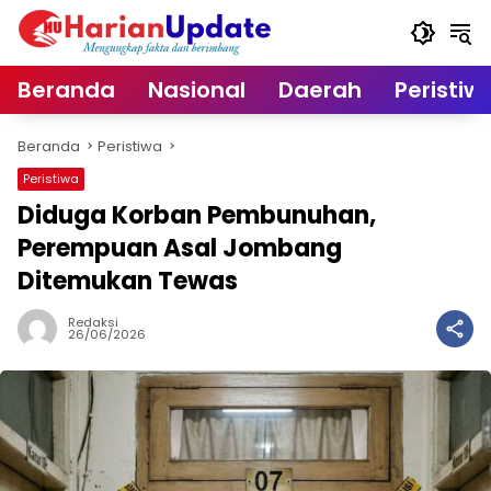
Langsung
ke
konten
Beranda
Nasional
Daerah
Peristiw
Beranda
Peristiwa
Peristiwa
Diduga Korban Pembunuhan,
Perempuan Asal Jombang
Ditemukan Tewas
Redaksi
26/06/2026