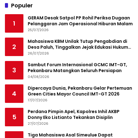
Populer
GERAM Desak Satpol PP Rohil Periksa Dugaan
1
Pelanggaran Jam Operasional Hiburan Malam
25/07/2026
Mahasiswa KBM Unilak Tutup Pengabdian di
2
Desa Paluh, Tinggalkan Jejak Edukasi Hukum
dan Aksi Sosial
26/07/2026
Sambut Forum Internasional GCMC IMT-GT,
3
Pekanbaru Matangkan Seluruh Persiapan
04/08/2026
Dipercaya Dunia, Pekanbaru Gelar Pertemuan
4
Green Cities Mayor Council IMT-GT 2026
17/07/2026
Perdana Pimpin Apel, Kapolres Inhil AKBP
5
Donny Eko Listianto Tekankan Disiplin
27/07/2026
Tiga Mahasiswa Asal Simeulue Dapat