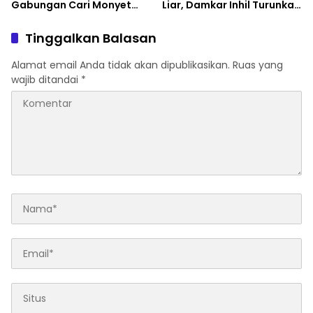
Gabungan Cari Monyet
Liar, Damkar Inhil Turunkan
Liar yang Resahkan Warga
15 Personel
Tembilahan
Tinggalkan Balasan
Alamat email Anda tidak akan dipublikasikan.
Ruas yang
wajib ditandai
*